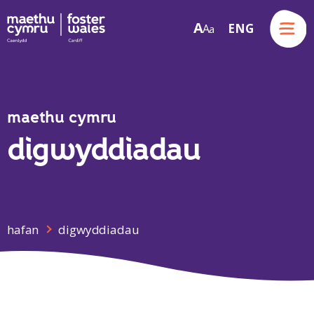
Menu
A
ENG
A
a
Skip to content
maethu cymru
digwyddiadau
hafan
digwyddiadau