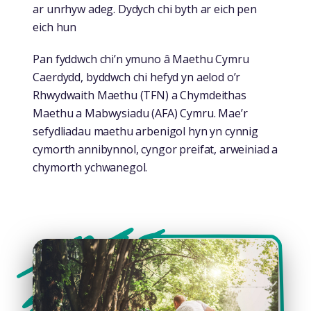
ar unrhyw adeg. Dydych chi byth ar eich pen
eich hun
Pan fyddwch chi’n ymuno â Maethu Cymru
Caerdydd, byddwch chi hefyd yn aelod o’r
Rhwydwaith Maethu (TFN) a Chymdeithas
Maethu a Mabwysiadu (AFA) Cymru. Mae’r
sefydliadau maethu arbenigol hyn yn cynnig
cymorth annibynnol, cyngor preifat, arweiniad a
chymorth ychwanegol.