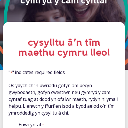
cymryd y cam cyntaf
cysylltu â’n tîm
maethu cymru lleol
"
" indicates required fields
*
Os ydych chi’n bwriadu gofyn am becyn
gwybodaeth, gofyn cwestiwn neu gymryd y cam
cyntaf tuag at ddod yn ofalwr maeth, rydyn ni yma i
helpu. Llenwch y ffurflen isod a bydd aelod o’n tîm
ymroddedig yn cysylltu â chi.
Enw cyntaf
*