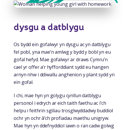
dysgu a datblygu
Os bydd ein gofalwyr yn dysgu ac yn datblygu
fel pobl, yna mae’n amlwg y bydd y bobl yn eu
gofal hefyd. Mae gofalwyr ar draws Cymru’n
cael yr offer a’r hyfforddiant sydd eu hangen
arnyn nhw i ddiwallu anghenion y plant sydd yn
ein gofal.
I chi, mae hyn yn golygu cynllun datblygu
personol i edrych ar eich taith faethu ac i’ch
helpu i feithrin sgiliau trosglwyddadwy buddiol
ochr yn ochr â’ch profiadau maethu unigryw.
Mae hyn yn ddefnyddiol iawn o ran cadw golwg