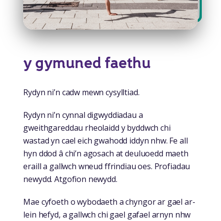
y gymuned faethu
Rydyn ni’n cadw mewn cysylltiad.
Rydyn ni’n cynnal digwyddiadau a
gweithgareddau rheolaidd y byddwch chi
wastad yn cael eich gwahodd iddyn nhw. Fe all
hyn ddod â chi’n agosach at deuluoedd maeth
eraill a gallwch wneud ffrindiau oes. Profiadau
newydd. Atgofion newydd.
Mae cyfoeth o wybodaeth a chyngor ar gael ar-
lein hefyd, a gallwch chi gael gafael arnyn nhw