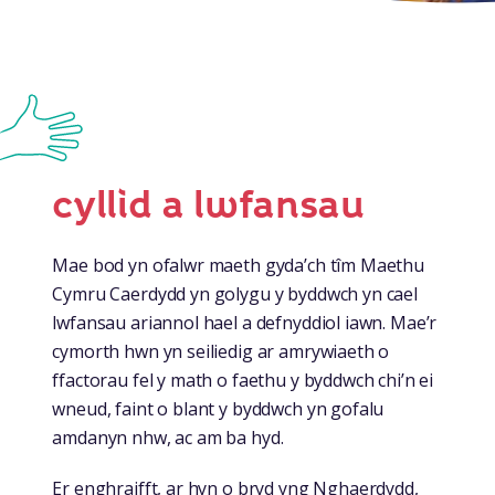
cyllid a lwfansau
Mae bod yn ofalwr maeth gyda’ch tîm Maethu
Cymru Caerdydd yn golygu y byddwch yn cael
lwfansau ariannol hael a defnyddiol iawn. Mae’r
cymorth hwn yn seiliedig ar amrywiaeth o
ffactorau fel y math o faethu y byddwch chi’n ei
wneud, faint o blant y byddwch yn gofalu
amdanyn nhw, ac am ba hyd.
Er enghraifft, ar hyn o bryd yng Nghaerdydd,