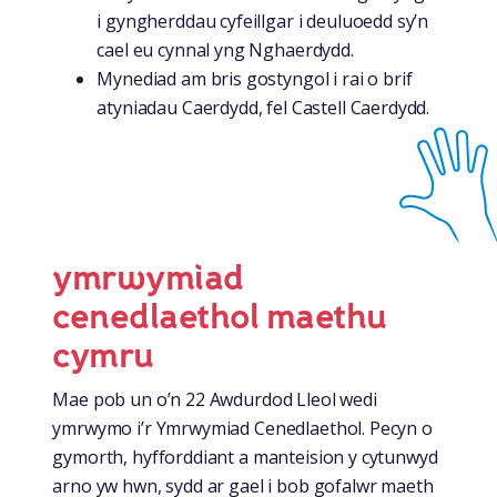
i gyngherddau cyfeillgar i deuluoedd sy’n
cael eu cynnal yng Nghaerdydd.
Mynediad am bris gostyngol i rai o brif
atyniadau Caerdydd, fel Castell Caerdydd.
ymrwymiad
cenedlaethol maethu
cymru
Mae pob un o’n 22 Awdurdod Lleol wedi
ymrwymo i’r Ymrwymiad Cenedlaethol. Pecyn o
gymorth, hyfforddiant a manteision y cytunwyd
arno yw hwn, sydd ar gael i bob gofalwr maeth