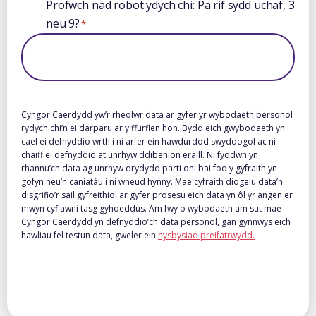
Profwch nad robot ydych chi: Pa rif sydd uchaf, 3
archebu
neu 9?
*
Cyngor Caerdydd yw’r rheolwr data ar gyfer yr wybodaeth bersonol
rydych chi’n ei darparu ar y ffurflen hon. Bydd eich gwybodaeth yn
cael ei defnyddio wrth i ni arfer ein hawdurdod swyddogol ac ni
chaiff ei defnyddio at unrhyw ddibenion eraill. Ni fyddwn yn
rhannu’ch data ag unrhyw drydydd parti oni bai fod y gyfraith yn
gofyn neu’n caniatáu i ni wneud hynny. Mae cyfraith diogelu data’n
disgrifio’r sail gyfreithiol ar gyfer prosesu eich data yn ôl yr angen er
mwyn cyflawni tasg gyhoeddus. Am fwy o wybodaeth am sut mae
Cyngor Caerdydd yn defnyddio’ch data personol, gan gynnwys eich
hawliau fel testun data, gweler ein
hysbysiad preifatrwydd.