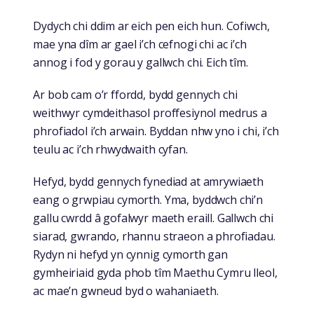
Dydych chi ddim ar eich pen eich hun. Cofiwch,
mae yna dîm ar gael i’ch cefnogi chi ac i’ch
annog i fod y gorau y gallwch chi. Eich tîm.
Ar bob cam o’r ffordd, bydd gennych chi
weithwyr cymdeithasol proffesiynol medrus a
phrofiadol i’ch arwain. Byddan nhw yno i chi, i’ch
teulu ac i’ch rhwydwaith cyfan.
Hefyd, bydd gennych fynediad at amrywiaeth
eang o grwpiau cymorth. Yma, byddwch chi’n
gallu cwrdd â gofalwyr maeth eraill. Gallwch chi
siarad, gwrando, rhannu straeon a phrofiadau.
Rydyn ni hefyd yn cynnig cymorth gan
gymheiriaid gyda phob tîm Maethu Cymru lleol,
ac mae’n gwneud byd o wahaniaeth.