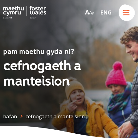
Menu
A
ENG
A
a
Skip to content
pam maethu gyda ni?
cefnogaeth a
manteision
hafan
cefnogaeth a manteision