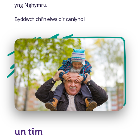
yng Nghymru.
Byddwch chi’n elwa o’r canlynol:
un tîm