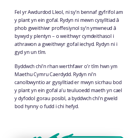
Fel yr Awdurdod Lleol, ni sy’n bennaf gyfrifol am
y plant yn ein gofal. Rydyn ni mewn cysylltiad â
phob gweithiwr proffesiynol sy’n ymwneud â
bywyd y plentyn – o weithwyr cymdeithasol i
athrawon a gweithwyr gofal iechyd. Rydyn ni i
gyd yn un tîm.
Byddwch chi’n rhan werthfawr o’r tîm hwn ym
Maethu Cymru Caerdydd. Rydyn ni’n
canolbwyntio ar gysylltiad er mwyn sicrhau bod
y plant yn ein gofal a’u teuluoedd maeth yn cael
y dyfodol gorau posibl, a byddwch chi’n gweld
bod hynny o fudd i chi hefyd.