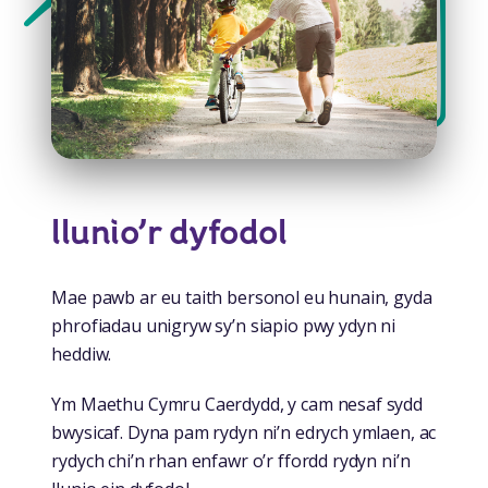
llunio’r dyfodol
Mae pawb ar eu taith bersonol eu hunain, gyda
phrofiadau unigryw sy’n siapio pwy ydyn ni
heddiw.
Ym Maethu Cymru Caerdydd, y cam nesaf sydd
bwysicaf. Dyna pam rydyn ni’n edrych ymlaen, ac
rydych chi’n rhan enfawr o’r ffordd rydyn ni’n