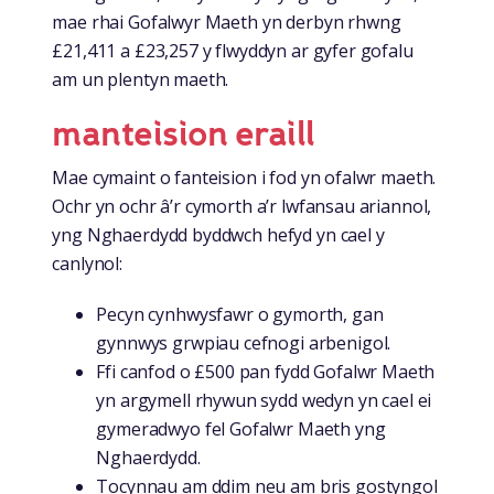
mae rhai Gofalwyr Maeth yn derbyn rhwng
£21,411 a £23,257 y flwyddyn ar gyfer gofalu
am un plentyn maeth.
manteision eraill
Mae cymaint o fanteision i fod yn ofalwr maeth.
Ochr yn ochr â’r cymorth a’r lwfansau ariannol,
yng Nghaerdydd byddwch hefyd yn cael y
canlynol:
Pecyn cynhwysfawr o gymorth, gan
gynnwys grwpiau cefnogi arbenigol.
Ffi canfod o £500 pan fydd Gofalwr Maeth
yn argymell rhywun sydd wedyn yn cael ei
gymeradwyo fel Gofalwr Maeth yng
Nghaerdydd.
Tocynnau am ddim neu am bris gostyngol