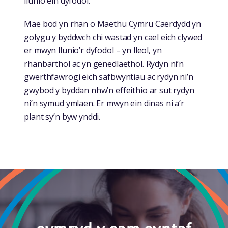
llunio ein dyfodol.
Mae bod yn rhan o Maethu Cymru Caerdydd yn
golygu y byddwch chi wastad yn cael eich clywed
er mwyn llunio’r dyfodol – yn lleol, yn
rhanbarthol ac yn genedlaethol. Rydyn ni’n
gwerthfawrogi eich safbwyntiau ac rydyn ni’n
gwybod y byddan nhw’n effeithio ar sut rydyn
ni’n symud ymlaen. Er mwyn ein dinas ni a’r
plant sy’n byw ynddi.